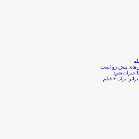
لم
لش‌های پیش رو است
ا جبران شود
رابر ایران + فیلم