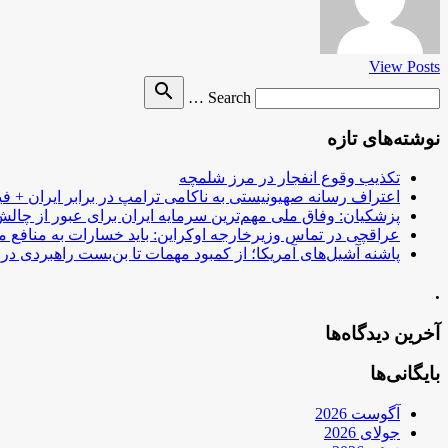
View Posts
Search
search
Search …
for
نوشته‌های تازه
تکذیب وقوع انفجار در مرز شلمچه
اعتراف رسانه صهیونیستی به ناکامی ترامپ در برابر ایران + فی
پزشکیان: وفاق ملی مهم‌ترین سرمایه ایران برای عبور از چا
عراقچی در تماس وزیرخارجه اوکراین: باید خسارات به منافع م
پاشنه آشیل‌های آمریکا؛ از کمبود مهمات تا بن‌بست راهبردی در ب
.
آخرین دیدگاه‌ها
بایگانی‌ها
آگوست 2026
جولای 2026