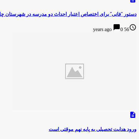
دستور ˝فانی˝ برای اختصاص اعتبار احداث دو مدرسه در شهرستان چا
chat_bubble
access_time
0
56 years ago
description
ورود هدایت تحصیلی به پایه نهم موقتی است