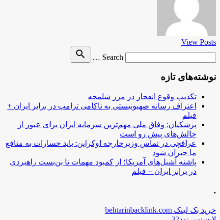
View Posts
Search
search
Search …
for
نوشته‌های تازه
تکذیب وقوع انفجار در مرز شلمچه
اعتراف رسانه صهیونیستی به ناکامی ترامپ در برابر ایران +
فیلم
پزشکیان: وفاق ملی مهم‌ترین سرمایه ایران برای عبور از
چالش‌های پیش رو است
عراقچی در تماس وزیرخارجه اوکراین: باید خسارات به منافع
ما جبران شود
پاشنه آشیل‌های آمریکا؛ از کمبود مهمات تا بن‌بست راهبردی
در برابر ایران + فیلم
.
خرید بک لینک behtarinbacklink.com
لایسنس نود32