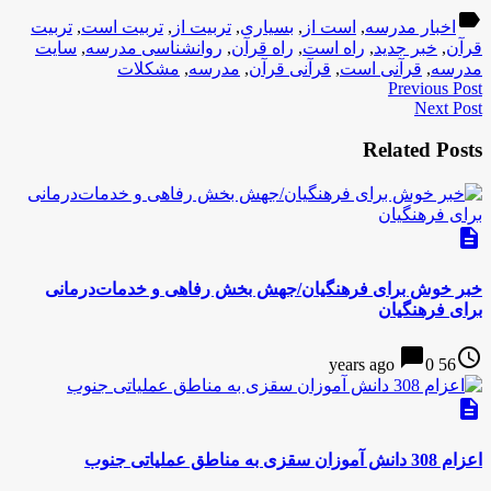
label
اخبار مدرسه
,
است از
,
بسیاری
,
تربیت از
,
تربیت است
,
تربیت
قرآن
,
خبر جدید
,
راه است
,
راه قرآن
,
روانشناسی مدرسه
,
سایت
مدرسه
,
قرآنی است
,
قرآنی قرآن
,
مدرسه
,
مشکلات
Previous Post
Next Post
Related Posts
description
خبر خوش برای فرهنگیان/جهش بخش رفاهی و خدمات‌درمانی
برای فرهنگیان
chat_bubble
access_time
0
56 years ago
description
اعزام 308 دانش آموزان سقزی به مناطق عملیاتی جنوب