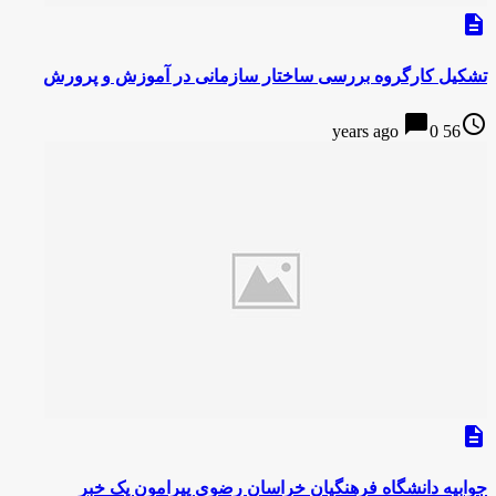
description
تشکیل کارگروه بررسی ساختار سازمانی در آموزش و پرورش
chat_bubble
access_time
0
56 years ago
description
جوابیه دانشگاه فرهنگیان خراسان رضوی پیرامون یک خبر