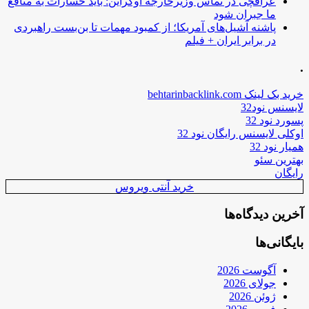
عراقچی در تماس وزیرخارجه اوکراین: باید خسارات به منافع
ما جبران شود
پاشنه آشیل‌های آمریکا؛ از کمبود مهمات تا بن‌بست راهبردی
در برابر ایران + فیلم
.
خرید بک لینک behtarinbacklink.com
لایسنس نود32
پسورد نود 32
اوکلی لایسنس رایگان نود 32
همیار نود 32
بهترین سئو
رایگان
خرید آنتی ویروس
آخرین دیدگاه‌ها
بایگانی‌ها
آگوست 2026
جولای 2026
ژوئن 2026