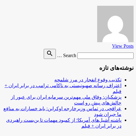
View Posts
Search
search
Search …
for
نوشته‌های تازه
تکذیب وقوع انفجار در مرز شلمچه
اعتراف رسانه صهیونیستی به ناکامی ترامپ در برابر ایران +
فیلم
پزشکیان: وفاق ملی مهم‌ترین سرمایه ایران برای عبور از
چالش‌های پیش رو است
عراقچی در تماس وزیرخارجه اوکراین: باید خسارات به منافع
ما جبران شود
پاشنه آشیل‌های آمریکا؛ از کمبود مهمات تا بن‌بست راهبردی
در برابر ایران + فیلم