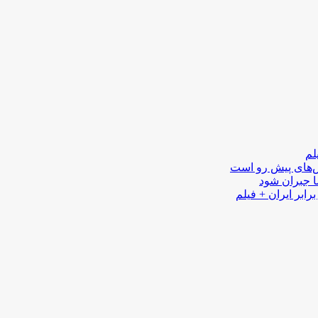
لم
لش‌های پیش رو است
ا جبران شود
رابر ایران + فیلم