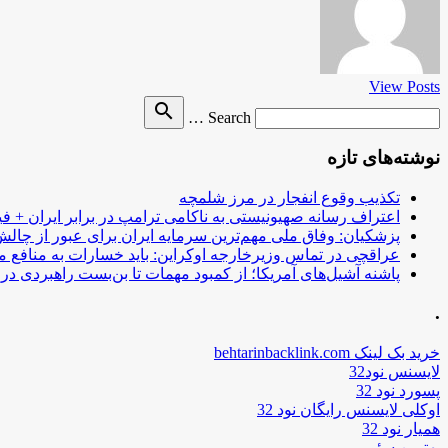
View Posts
Search
search
Search …
for
نوشته‌های تازه
تکذیب وقوع انفجار در مرز شلمچه
اعتراف رسانه صهیونیستی به ناکامی ترامپ در برابر ایران + فی
پزشکیان: وفاق ملی مهم‌ترین سرمایه ایران برای عبور از چا
عراقچی در تماس وزیرخارجه اوکراین: باید خسارات به منافع م
پاشنه آشیل‌های آمریکا؛ از کمبود مهمات تا بن‌بست راهبردی در ب
.
خرید بک لینک behtarinbacklink.com
لایسنس نود32
پسورد نود 32
اوکلی لایسنس رایگان نود 32
همیار نود 32
بهترین سئو