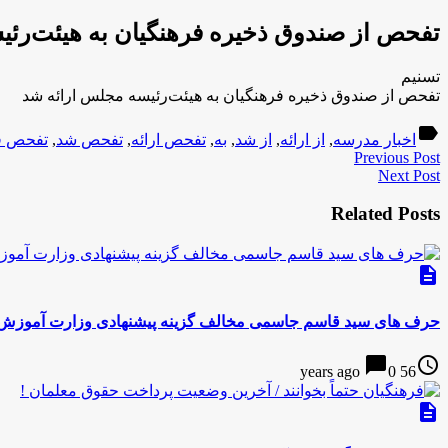
تفحص از صندوق ذخیره فرهنگیان به هیئت‌رئ
تسنیم
تفحص از صندوق ذخیره فرهنگیان به هیئت‌رئیسه مجلس ارائه شد
label
اخبار مدرسه
,
از ارائه
,
از شد
,
به
,
تفحص ارائه
,
تفحص شد
,
تفحص ف
Previous Post
Next Post
Related Posts
description
حرف های سید قاسم جاسمی مخالف گزینه پیشنهادی وزارت آموزش
chat_bubble
access_time
0
56 years ago
description