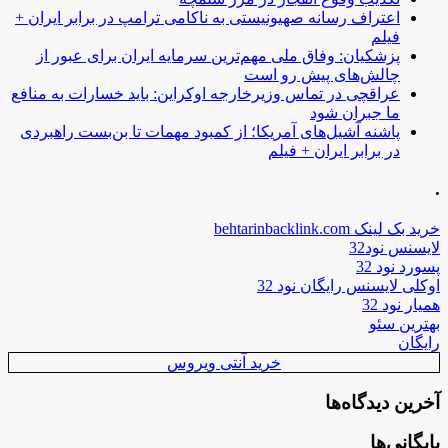
اعتراف رسانه صهیونیستی به ناکامی ترامپ در برابر ایران +
فیلم
پزشکیان: وفاق ملی مهم‌ترین سرمایه ایران برای عبور از
چالش‌های پیش رو است
عراقچی در تماس وزیرخارجه اوکراین: باید خسارات به منافع
ما جبران شود
پاشنه آشیل‌های آمریکا؛ از کمبود مهمات تا بن‌بست راهبردی
در برابر ایران + فیلم
.
خرید بک لینک behtarinbacklink.com
لایسنس نود32
پسورد نود 32
اوکلی لایسنس رایگان نود 32
همیار نود 32
بهترین سئو
رایگان
خرید آنتی ویروس
آخرین دیدگاه‌ها
بایگانی‌ها