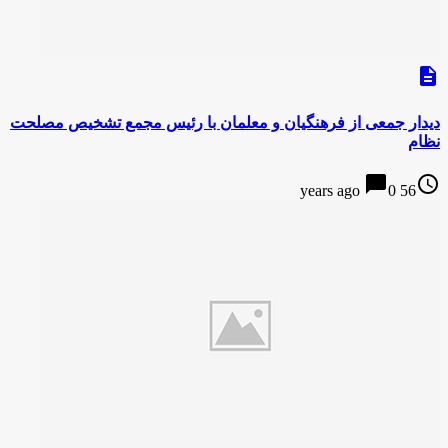
description
دیدار جمعی از فرهنگیان و معلمان با رئیس مجمع تشخیص مصلحت
نظام
chat_bubble
access_time
0
56 years ago