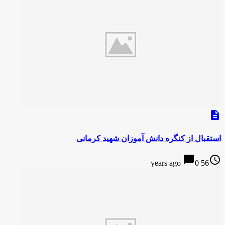
description
استقبال از کنگره دانش آموزان شهید کرمانی
chat_bubble
access_time
0
56 years ago