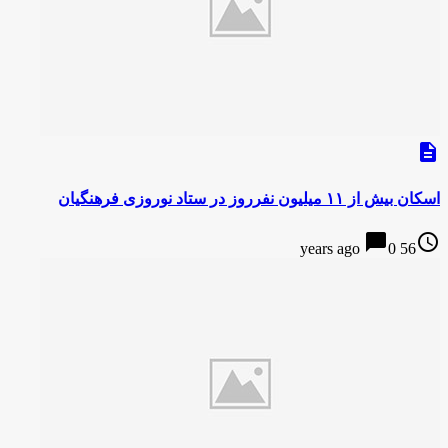
description
اسکان بیش از ۱۱ میلیون نفرروز در ستاد نوروزی فرهنگیان
chat_bubble
access_time
0
56 years ago