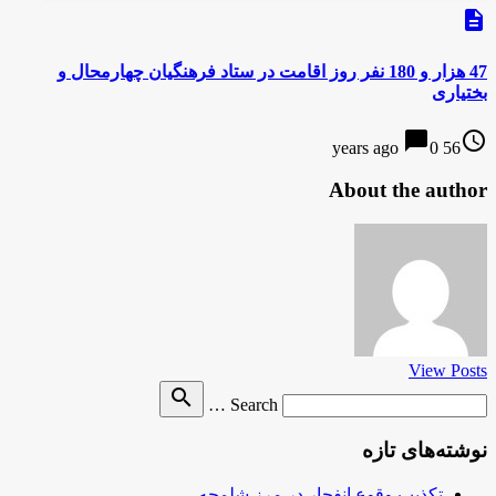
description
47 هزار و 180 نفر روز اقامت در ستاد فرهنگیان چهارمحال و
بختیاری
chat_bubble
access_time
0
56 years ago
About the author
View Posts
Search
search
Search …
for
نوشته‌های تازه
تکذیب وقوع انفجار در مرز شلمچه