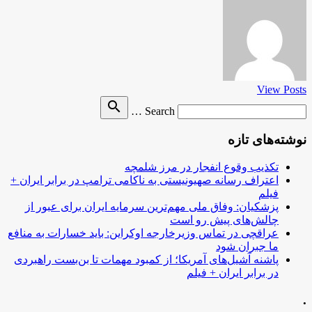
View Posts
Search
search
Search …
for
نوشته‌های تازه
تکذیب وقوع انفجار در مرز شلمچه
اعتراف رسانه صهیونیستی به ناکامی ترامپ در برابر ایران +
فیلم
پزشکیان: وفاق ملی مهم‌ترین سرمایه ایران برای عبور از
چالش‌های پیش رو است
عراقچی در تماس وزیرخارجه اوکراین: باید خسارات به منافع
ما جبران شود
پاشنه آشیل‌های آمریکا؛ از کمبود مهمات تا بن‌بست راهبردی
در برابر ایران + فیلم
.