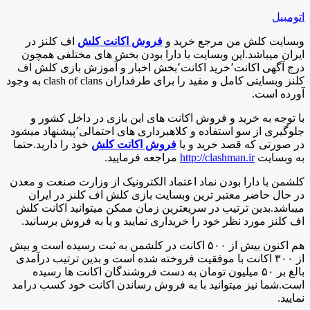
اتومبیل
وبسایت کلش من مرجع خرید و
فروش اکانت کلش
اف کلنز در
ایران میباشد.این وبسایت با دارا بودن بخش های مختلفی همچون
درج آگهی اکانت٬خرید اکانت٬بخش اخبار و آموزش بازی کلش اف
کلنز وبسایتی کامل و مفید را برای طرفداران clash of clans به وجود
آورده است.
با توجه به خرید و فروش اکانت های این بازی در داخل کشور و
جلوگیری از سو استفاده و کلاهبرداری های احتمالی٬پیشنهاد میشود
در صورتی که قصد خرید و یا
فروش اکانت کلش
خود را دارید.حتما
به وبسایت
http://clashman.ir
مراجعه فرمایید.
کلشمن با دارا بودن نماد اعتماد الکترونیک از وزارت صنعت و معدن
در حال حاضر معتبر ترین وبسایت بازی کلش اف کلنز در ایران
میباشد.بدین ترتیب در سریعترین زمان ممکن میتوانید اکانت کلش
اف کلنز مورد نظر خود را خریداری نمایید و یا به فروش برسانید.
هم اکنون بیش از ۵۰۰ اکانت در کلشمن به ثبت رسیده است و بیش
از ۳۰۰ اکانت با موفقیت فروخته شده است و بدین ترتیب درآمدی
بالغ بر ۵۰ میلیون تومان به دست فروشندگان اکانت ها رسیده
است.شما نیز میتوانید با به فروش رساندن اکانت خود کسب درامد
نمایید.