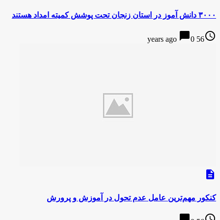
۳۰۰۰ دانش آموز در استان زنجان تحت پوشش کمیته امداد هستند
chat_bubble
access_time
0
56 years ago
description
کنکور مهم‌ترین عامل عدم تحول در آموزش و پرورش
chat_bubble
access_time