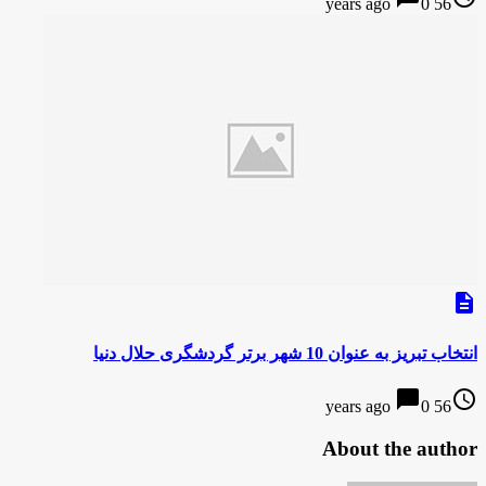
0
56 years ago
description
انتخاب تبریز به عنوان 10 شهر برتر گردشگری حلال دنیا
chat_bubble
access_time
0
56 years ago
About the author