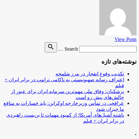
View Posts
Search
search
Search …
for
نوشته‌های تازه
تکذیب وقوع انفجار در مرز شلمچه
اعتراف رسانه صهیونیستی به ناکامی ترامپ در برابر ایران +
فیلم
پزشکیان: وفاق ملی مهم‌ترین سرمایه ایران برای عبور از
چالش‌های پیش رو است
عراقچی در تماس وزیرخارجه اوکراین: باید خسارات به منافع
ما جبران شود
پاشنه آشیل‌های آمریکا؛ از کمبود مهمات تا بن‌بست راهبردی
در برابر ایران + فیلم
.