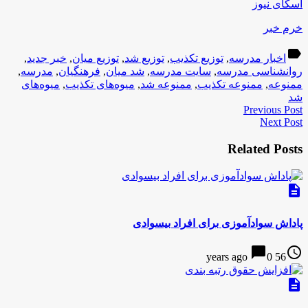
اسکای نیوز
خرم خبر
label
اخبار مدرسه
,
توزیع تکذیب
,
توزیع شد
,
توزیع میان
,
خبر جدید
,
روانشناسی مدرسه
,
سایت مدرسه
,
شد میان
,
فرهنگیان
,
مدرسه
,
ممنوعه
,
ممنوعه تکذیب
,
ممنوعه شد
,
میوه‌های تکذیب
,
میوه‌های
شد
Previous Post
Next Post
Related Posts
description
پاداش سوادآموزی برای افراد بیسوادی
chat_bubble
access_time
0
56 years ago
description