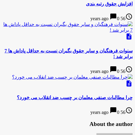
افزایش حقوق رتبه بندی
chat_bubble
access_time
0
56 years ago
description
سنوات فرهنگیان و سایر حقوق بگیران نسبت به حداقل پاداش ها 7
برابر شد !
chat_bubble
access_time
0
56 years ago
description
چرا مطالبات صنفی معلمان بر چسب ضد انقلاب می خورد؟
chat_bubble
access_time
0
56 years ago
About the author