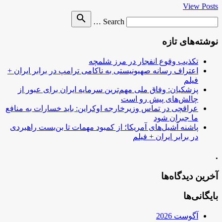
View Posts
Search
search
Search …
for
نوشته‌های تازه
تکذیب وقوع انفجار در مرز شلمچه
اعتراف رسانه صهیونیستی به ناکامی ترامپ در برابر ایران +
فیلم
پزشکیان: وفاق ملی مهم‌ترین سرمایه ایران برای عبور از
چالش‌های پیش رو است
عراقچی در تماس وزیرخارجه اوکراین: باید خسارات به منافع
ما جبران شود
پاشنه آشیل‌های آمریکا؛ از کمبود مهمات تا بن‌بست راهبردی
در برابر ایران + فیلم
.
آخرین دیدگاه‌ها
بایگانی‌ها
آگوست 2026