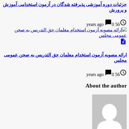
جزئیات دوره آموزشی پذیرفته شدگان در آزمون استخدامی آموزش
و پرورش
chat_bubble
access_time
0
56 years ago
description
ارائه مصوبه آزمون استخدام معلمان حق التدریس به صحن عمومی
مجلس
chat_bubble
access_time
0
56 years ago
About the author