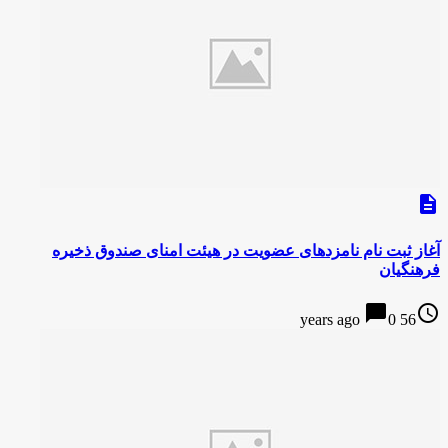
description
آغاز ثبت نام نامزدهای عضویت در هیئت امنای صندوق ذخیره
فرهنگیان
chat_bubble
access_time
0
56 years ago