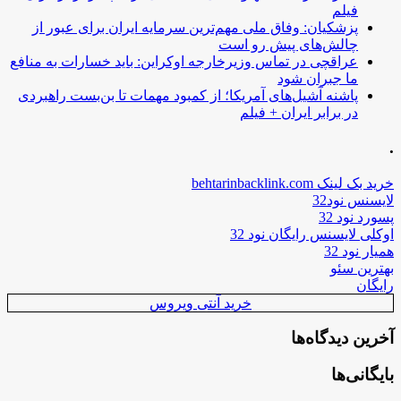
فیلم
پزشکیان: وفاق ملی مهم‌ترین سرمایه ایران برای عبور از
چالش‌های پیش رو است
عراقچی در تماس وزیرخارجه اوکراین: باید خسارات به منافع
ما جبران شود
پاشنه آشیل‌های آمریکا؛ از کمبود مهمات تا بن‌بست راهبردی
در برابر ایران + فیلم
.
خرید بک لینک behtarinbacklink.com
لایسنس نود32
پسورد نود 32
اوکلی لایسنس رایگان نود 32
همیار نود 32
بهترین سئو
رایگان
خرید آنتی ویروس
آخرین دیدگاه‌ها
بایگانی‌ها