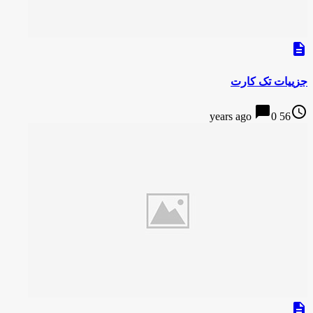
description
جزییات تک کارت
chat_bubble
access_time
0
56 years ago
description