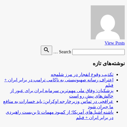
View Posts
Search
search
Search …
for
نوشته‌های تازه
تکذیب وقوع انفجار در مرز شلمچه
اعتراف رسانه صهیونیستی به ناکامی ترامپ در برابر ایران +
فیلم
پزشکیان: وفاق ملی مهم‌ترین سرمایه ایران برای عبور از
چالش‌های پیش رو است
عراقچی در تماس وزیرخارجه اوکراین: باید خسارات به منافع
ما جبران شود
پاشنه آشیل‌های آمریکا؛ از کمبود مهمات تا بن‌بست راهبردی
در برابر ایران + فیلم