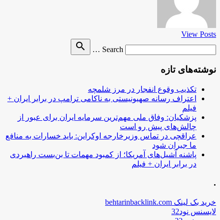
View Posts
Search
search
Search …
for
نوشته‌های تازه
تکذیب وقوع انفجار در مرز شلمچه
اعتراف رسانه صهیونیستی به ناکامی ترامپ در برابر ایران +
فیلم
پزشکیان: وفاق ملی مهم‌ترین سرمایه ایران برای عبور از
چالش‌های پیش رو است
عراقچی در تماس وزیرخارجه اوکراین: باید خسارات به منافع
ما جبران شود
پاشنه آشیل‌های آمریکا؛ از کمبود مهمات تا بن‌بست راهبردی
در برابر ایران + فیلم
.
خرید بک لینک behtarinbacklink.com
لایسنس نود32