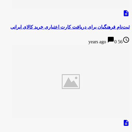
description
ثبت‌نام فرهنگیان برای دریافت کارت اعتباری خرید کالای ایرانی
chat_bubble
access_time
0
56 years ago
description