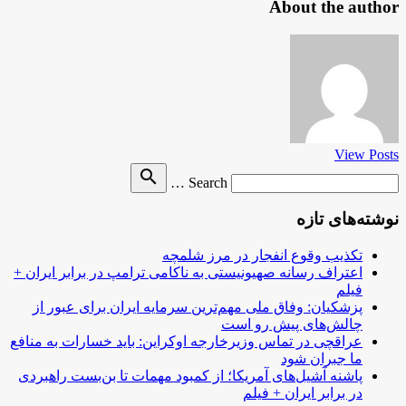
About the author
View Posts
Search
search
Search …
for
نوشته‌های تازه
تکذیب وقوع انفجار در مرز شلمچه
اعتراف رسانه صهیونیستی به ناکامی ترامپ در برابر ایران +
فیلم
پزشکیان: وفاق ملی مهم‌ترین سرمایه ایران برای عبور از
چالش‌های پیش رو است
عراقچی در تماس وزیرخارجه اوکراین: باید خسارات به منافع
ما جبران شود
پاشنه آشیل‌های آمریکا؛ از کمبود مهمات تا بن‌بست راهبردی
در برابر ایران + فیلم