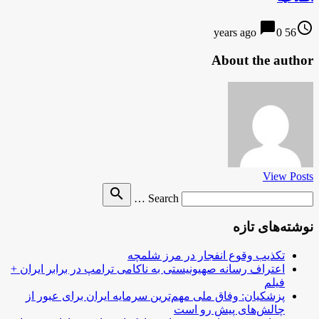
chat_bubble
access_time
0
56 years ago
About the author
View Posts
Search
search
Search …
for
نوشته‌های تازه
تکذیب وقوع انفجار در مرز شلمچه
اعتراف رسانه صهیونیستی به ناکامی ترامپ در برابر ایران +
فیلم
پزشکیان: وفاق ملی مهم‌ترین سرمایه ایران برای عبور از
چالش‌های پیش رو است