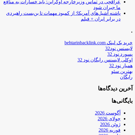
عراقچی در تماس وزیرخارجه اوکراین: باید خسارات به منافع
ما جبران شود
پاشنه آشیل‌های آمریکا؛ از کمبود مهمات تا بن‌بست راهبردی
در برابر ایران + فیلم
.
خرید بک لینک behtarinbacklink.com
لایسنس نود32
پسورد نود 32
اوکلی لایسنس رایگان نود 32
همیار نود 32
بهترین سئو
رایگان
آخرین دیدگاه‌ها
بایگانی‌ها
آگوست 2026
جولای 2026
ژوئن 2026
فوریه 2026