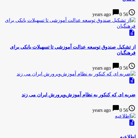
chat_bubble
access_time
0
56 years ago
description
از تشکیل صندوق توسعه عدالت آموزشی تا تسهیلات بانکی برای
فرهنگیان
chat_bubble
access_time
0
56 years ago
description
ضربه ای که کنکور به نظام آموزش‌وپرورش ایران می زند
chat_bubble
access_time
0
56 years ago
description
اطلاعیه