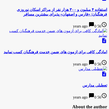
استفاده ۴ میلیون و ۳۰۰ هزار نفر از مراکز اسکان نوروزی
فرهنگیان/ «فارس و اصفهان» پذیرای بیشترین مسافر
chat_bubble
access_time
0
56 years ago
description
امادگی کافی برای ازمون های ضمن خدمت فرهنگیان کسب نمایید
chat_bubble
access_time
0
56 years ago
description
تعطیلی مدارس
chat_bubble
access_time
0
56 years ago
About the author