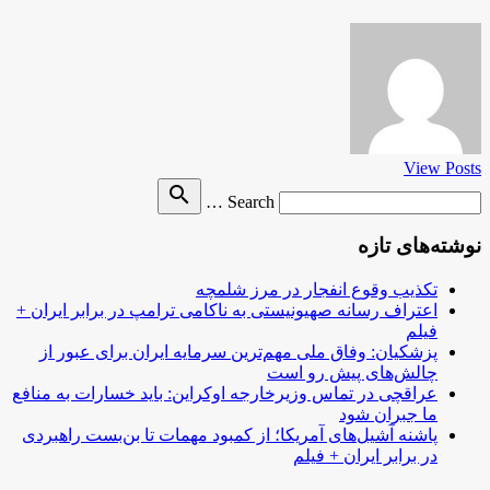
View Posts
Search
search
Search …
for
نوشته‌های تازه
تکذیب وقوع انفجار در مرز شلمچه
اعتراف رسانه صهیونیستی به ناکامی ترامپ در برابر ایران +
فیلم
پزشکیان: وفاق ملی مهم‌ترین سرمایه ایران برای عبور از
چالش‌های پیش رو است
عراقچی در تماس وزیرخارجه اوکراین: باید خسارات به منافع
ما جبران شود
پاشنه آشیل‌های آمریکا؛ از کمبود مهمات تا بن‌بست راهبردی
در برابر ایران + فیلم