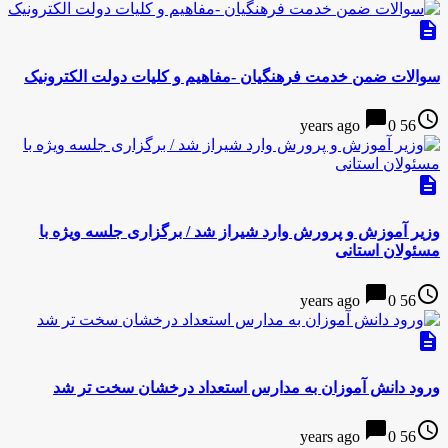
description
سوالات ضمن خدمت فرهنگیان -مفاهیم و کلیات دولت الکترونیک
chat_bubble
access_time
0
56 years ago
description
وزیر آموزش و پرورش وارد شیراز شد / برگزاری جلسه ویژه با
مسئولان استانی
chat_bubble
access_time
0
56 years ago
description
ورود دانش آموزان به مدارس استعداد درخشان سخت تر شد
chat_bubble
access_time
0
56 years ago