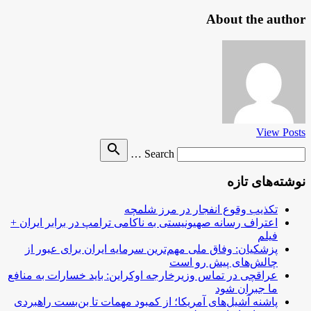
About the author
View Posts
Search
search
Search …
for
نوشته‌های تازه
تکذیب وقوع انفجار در مرز شلمچه
اعتراف رسانه صهیونیستی به ناکامی ترامپ در برابر ایران +
فیلم
پزشکیان: وفاق ملی مهم‌ترین سرمایه ایران برای عبور از
چالش‌های پیش رو است
عراقچی در تماس وزیرخارجه اوکراین: باید خسارات به منافع
ما جبران شود
پاشنه آشیل‌های آمریکا؛ از کمبود مهمات تا بن‌بست راهبردی