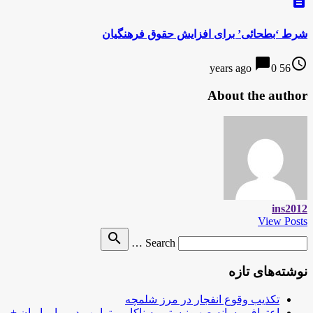
description
شرط ‘بطحائی’ برای افزایش حقوق فرهنگیان
chat_bubble
access_time
0
56 years ago
About the author
ins2012
View Posts
Search
search
Search …
for
نوشته‌های تازه
تکذیب وقوع انفجار در مرز شلمچه
اعتراف رسانه صهیونیستی به ناکامی ترامپ در برابر ایران +