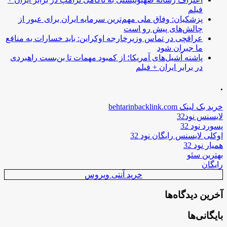
فیلم
پزشکیان: وفاق ملی مهم‌ترین سرمایه ایران برای عبور از
چالش‌های پیش رو است
عراقچی در تماس وزیرخارجه اوکراین: باید خسارات به منافع
ما جبران شود
پاشنه آشیل‌های آمریکا؛ از کمبود مهمات تا بن‌بست راهبردی
در برابر ایران + فیلم
.
خرید بک لینک behtarinbacklink.com
لایسنس نود32
پسورد نود 32
اوکلی لایسنس رایگان نود 32
همیار نود 32
بهترین سئو
رایگان
خرید آنتی ویروس
آخرین دیدگاه‌ها
بایگانی‌ها