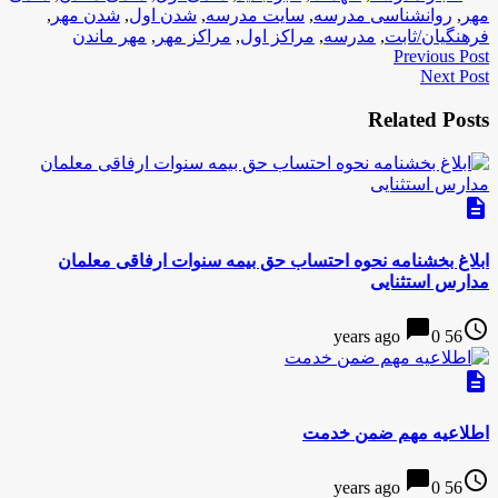
مهر
,
روانشناسی مدرسه
,
سایت مدرسه
,
شدن اول
,
شدن مهر
,
فرهنگیان/ثابت
,
مدرسه
,
مراکز اول
,
مراکز مهر
,
مهر ماندن
Previous Post
Next Post
Related Posts
description
ابلاغ بخشنامه نحوه احتساب حق بیمه سنوات ارفاقی معلمان
مدارس استثنایی
chat_bubble
access_time
0
56 years ago
description
اطلاعیه مهم ضمن خدمت
chat_bubble
access_time
0
56 years ago