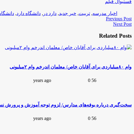
فستیوال فیلم
label
اخبار مدرسه
,
تربیت
,
خبر جدید
,
دارد در
,
دانشگاه دارد
,
دانشگاه در
,
Previous Post
Next Post
Related Posts
description
وام ۸۰میلیاردی برای آقایان خاص/ معلمان اندرخم وام ۲میلیونی
chat_bubble
access_time
0
56 years ago