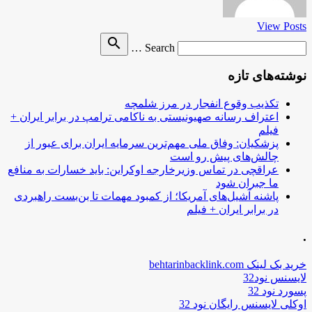
View Posts
Search
search
Search …
for
نوشته‌های تازه
تکذیب وقوع انفجار در مرز شلمچه
اعتراف رسانه صهیونیستی به ناکامی ترامپ در برابر ایران +
فیلم
پزشکیان: وفاق ملی مهم‌ترین سرمایه ایران برای عبور از
چالش‌های پیش رو است
عراقچی در تماس وزیرخارجه اوکراین: باید خسارات به منافع
ما جبران شود
پاشنه آشیل‌های آمریکا؛ از کمبود مهمات تا بن‌بست راهبردی
در برابر ایران + فیلم
.
خرید بک لینک behtarinbacklink.com
لایسنس نود32
پسورد نود 32
اوکلی لایسنس رایگان نود 32