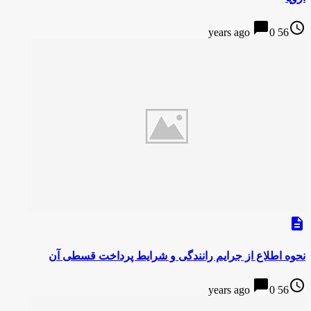
chat_bubble
access_time
0
56 years ago
description
نحوه اطلاع از جرایم رانندگی و شرایط پرداخت قسطی آن
chat_bubble
access_time
0
56 years ago