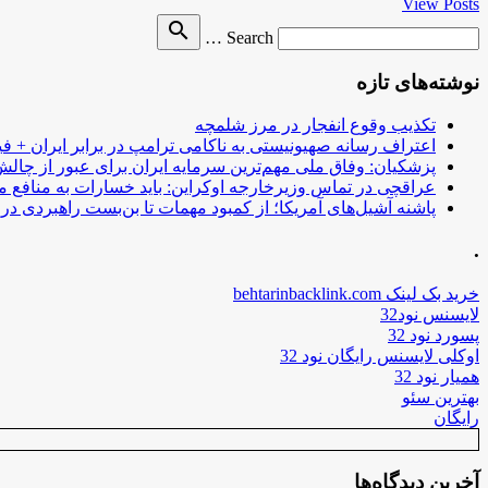
View Posts
Search
search
Search …
for
نوشته‌های تازه
تکذیب وقوع انفجار در مرز شلمچه
اعتراف رسانه صهیونیستی به ناکامی ترامپ در برابر ایران + فی
پزشکیان: وفاق ملی مهم‌ترین سرمایه ایران برای عبور از چا
عراقچی در تماس وزیرخارجه اوکراین: باید خسارات به منافع م
پاشنه آشیل‌های آمریکا؛ از کمبود مهمات تا بن‌بست راهبردی در ب
.
خرید بک لینک behtarinbacklink.com
لایسنس نود32
پسورد نود 32
اوکلی لایسنس رایگان نود 32
همیار نود 32
بهترین سئو
رایگان
آخرین دیدگاه‌ها