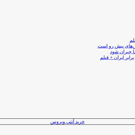
لم
لش‌های پیش رو است
ا جبران شود
رابر ایران + فیلم
خرید آنتی ویروس