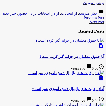
پرشین موزیک
label
اخبار مدرسه
,
از انتخابات
,
از در
,
انتخابات برای
,
حضور
,
خبر جدید
,
د
Previous Post
Next Post
Related Posts
description
آیا حقوق معلمان در خزانه گیر کرده است؟
chat_bubble
access_time
0
56 years ago
description
آغاز رقابت های والیبال دانش آموزی پسر استان
chat_bubble
access_time
0
56 years ago