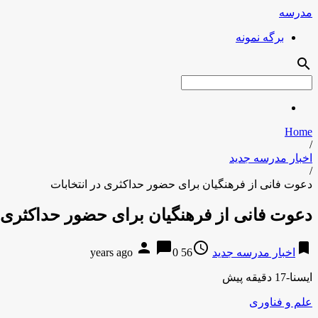
مدرسه
برگه نمونه
search
Home
/
اخبار مدرسه جدید
/
دعوت فانی از فرهنگیان برای حضور حداکثری در انتخابات
دعوت فانی از فرهنگیان برای حضور حداکثری د
person
chat_bubble
access_time
bookmark
اخبار مدرسه جدید
56 years ago
0
ایسنا-17 دقیقه پیش
علم و فناوری