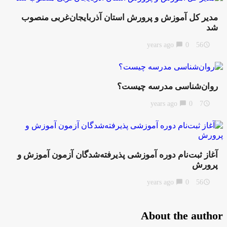
مدیر کل آموزش و پرورش استان آذربایجان‌غربی منصوب
شد
chat_bubble
0
56 years ago
access_time
روان‌شناسی مدرسه چیست؟
chat_bubble
0
7 years ago
access_time
آغاز ثبت‌نام دوره آموزشی پذیرفته‌شدگان آزمون آموزش و
پرورش
chat_bubble
0
56 years ago
access_time
About the author