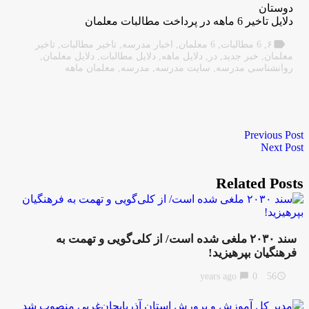
دوستان
دلایل تاخیر 6 ماهه در پرداخت مطالبات معلمان
label
۶
,
6 مطالبات
,
6 معلمان
,
اخبار مدرسه
,
تاخیر مطالبات
,
تاخیر
معلمان
,
خبر جدید
,
در
,
دلایل ماهه
,
دلایل مطالبات
,
دلایل معلمان
,
روانشناسی مدرسه
,
سایت مدرسه
,
مدرسه
,
معلمان ماهه
Previous Post
Next Post
Related Posts
سند ۲۰۳۰ ملغی شده است/ از کلی‌گویی و تهمت به
فرهنگیان بپرهیزید!
chat_bubble
0
56 years ago
access_time