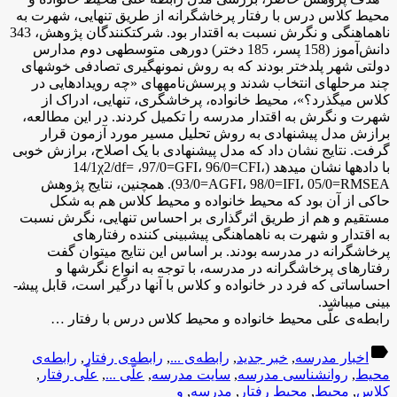
محیط کلاس درس با رفتار پرخاشگرانه از طریق تنهایی، شهرت به
ناهماهنگی و نگرش نسبت به اقتدار بود. شرکت­کنندگان پژوهش، 343
دانش‌آموز (158 پسر، 185 دختر) دوره­ی متوسطه­ی دوم مدارس
دولتی شهر پل­دختر بودند که به روش نمونه­گیری تصادفی خوشه­ای
چند مرحله­ای انتخاب شدند و پرسش‌نامه­های «چه رویدادهایی در
کلاس می­گذرد؟»، محیط خانواده، پرخاشگری، تنهایی، ادراک از
شهرت و نگرش به اقتدار مدرسه را تکمیل کردند. در این مطالعه،
برازش مدل پیشنهادی به روش تحلیل مسیر مورد آزمون قرار
گرفت. نتایج نشان داد که مدل پیشنهادی با یک اصلاح، برازش خوبی
با داده­ها نشان می­دهد (14/1χ2/df= ،97/0=GFI، 96/0=CFI،
93/0=AGFI، 98/0=IFI، 05/0=RMSEA). همچنین، نتایج پژوهش
حاکی از آن بود که محیط خانواده و محیط کلاس هم به شکل
مستقیم و هم از طریق اثرگذاری بر احساس تنهایی، نگرش نسبت
به اقتدار و شهرت به ناهماهنگی پیش­بینی کننده رفتارهای
پرخاشگرانه در مدرسه بودند. بر اساس این نتایج می­توان گفت
رفتارهای پرخاشگرانه در مدرسه، با توجه به انواع نگرش­ها و
احساساتی که فرد در خانواده و کلاس با آن­ها درگیر است، قابل پیش­
بینی می­باشد.
رابطه‌ی علّی محیط خانواده و محیط کلاس درس با رفتار …
label
اخبار مدرسه
,
خبر جدید
,
رابطه‌ی ...
,
رابطه‌ی رفتار
,
رابطه‌ی
محیط
,
روانشناسی مدرسه
,
سایت مدرسه
,
علّی ...
,
علّی رفتار
,
کلاس
,
محیط
,
محیط رفتار
,
مدرسه
,
و