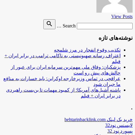
View Posts
Search
search
Search …
for
نوشته‌های تازه
تکذیب وقوع انفجار در مرز شلمچه
اعتراف رسانه صهیونیستی به ناکامی ترامپ در برابر ایران +
فیلم
پزشکیان: وفاق ملی مهم‌ترین سرمایه ایران برای عبور از
چالش‌های پیش رو است
عراقچی در تماس وزیرخارجه اوکراین: باید خسارات به منافع
ما جبران شود
پاشنه آشیل‌های آمریکا؛ از کمبود مهمات تا بن‌بست راهبردی
در برابر ایران + فیلم
.
خرید بک لینک behtarinbacklink.com
لایسنس نود32
پسورد نود 32