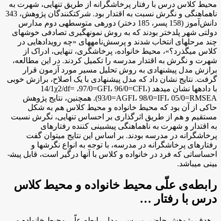
محیط کلاس درس با رفتار پرخاشگرانه از طریق تنهایی، شهرت به
ناهماهنگی و نگرش نسبت به اقتدار بود. شرکت­کنندگان پژوهش، 343
دانش‌آموز (158 پسر، 185 دختر) دوره­ی متوسطه­ی دوم مدارس
دولتی شهر پل­دختر بودند که به روش نمونه­گیری تصادفی خوشه­ای
چند مرحله­ای انتخاب شدند و پرسش‌نامه­های «چه رویدادهایی در
کلاس می­گذرد؟»، محیط خانواده، پرخاشگری، تنهایی، ادراک از
شهرت و نگرش به اقتدار مدرسه را تکمیل کردند. در این مطالعه،
برازش مدل پیشنهادی به روش تحلیل مسیر مورد آزمون قرار
گرفت. نتایج نشان داد که مدل پیشنهادی با یک اصلاح، برازش خوبی
با داده­ها نشان می­دهد (14/1χ2/df= ،97/0=GFI، 96/0=CFI،
93/0=AGFI، 98/0=IFI، 05/0=RMSEA). همچنین، نتایج پژوهش
حاکی از آن بود که محیط خانواده و محیط کلاس هم به شکل
مستقیم و هم از طریق اثرگذاری بر احساس تنهایی، نگرش نسبت
به اقتدار و شهرت به ناهماهنگی پیش­بینی کننده رفتارهای
پرخاشگرانه در مدرسه بودند. بر اساس این نتایج می­توان گفت
رفتارهای پرخاشگرانه در مدرسه، با توجه به انواع نگرش­ها و
احساساتی که فرد در خانواده و کلاس با آن­ها درگیر است، قابل پیش­
بینی می­باشد.
رابطه‌ی علّی محیط خانواده و محیط کلاس
درس با رفتار …
هدف پژوهش حاضر، بررسی مدل رابطه علّی محیط خانواده و