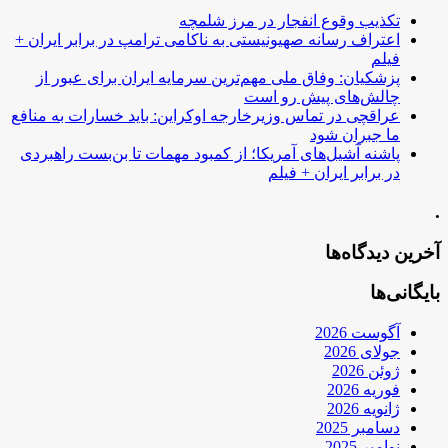
تکذیب وقوع انفجار در مرز شلمچه
اعتراف رسانه صهیونیستی به ناکامی ترامپ در برابر ایران +
فیلم
پزشکیان: وفاق ملی مهم‌ترین سرمایه ایران برای عبور از
چالش‌های پیش رو است
عراقچی در تماس وزیرخارجه اوکراین: باید خسارات به منافع
ما جبران شود
پاشنه آشیل‌های آمریکا؛ از کمبود مهمات تا بن‌بست راهبردی
در برابر ایران + فیلم
.
آخرین دیدگاه‌ها
بایگانی‌ها
آگوست 2026
جولای 2026
ژوئن 2026
فوریه 2026
ژانویه 2026
دسامبر 2025
نوامبر 2025