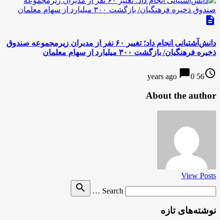
description
دانش‌آشتیانی انجام داد؛ تغییر ۶۰ نفر از مدیران زیرمجموعه صندوق
ذخیره فرهنگیان/ بازگشت ۳۰۰ میلیارد از سهام معلمان
chat_bubble
access_time
0
56 years ago
About the author
View Posts
Search
search
Search …
for
نوشته‌های تازه