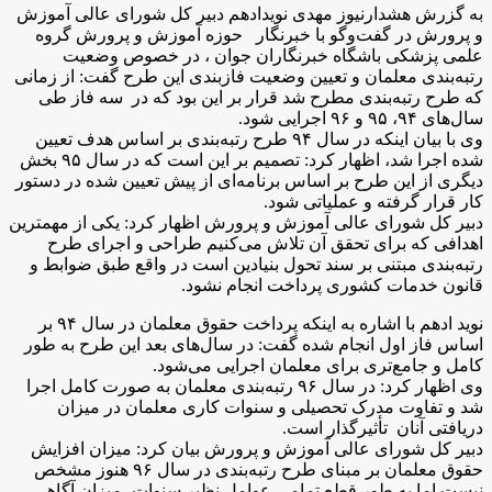
به گزرش هشدارنیوز مهدی نوید‌ادهم دبیر کل شورای عالی آموزش
و پرورش در گفت‌وگو با خبرنگار حوزه آموزش و پرورش گروه
علمی پزشکی باشگاه خبرنگاران جوان ، در خصوص وضعیت
رتبه‌بندی معلمان و تعیین وضعیت فاز‌بندی این طرح گفت: از زمانی
که طرح رتبه‌بندی مطرح شد قرار بر این بود که در سه فاز طی
سال‌های ۹۴، ۹۵ و ۹۶ اجرایی شود.
وی با بیان اینکه در سال ۹۴ طرح رتبه‌بندی بر اساس هدف تعیین
شده اجرا شد، اظهار کرد: تصمیم بر این است که در سال ۹۵ بخش
دیگری از این طرح بر اساس برنامه‌ای از پیش تعیین شده در دستور
کار قرار گرفته و عملیاتی شود.
دبیر کل شورای عالی آموزش و پرورش اظهار کرد: یکی از مهمترین
اهدافی که برای تحقق آن تلاش می‌کنیم طراحی و اجرای طرح
رتبه‌بندی مبتنی بر سند تحول بنیادین است در واقع طبق ضوابط و
قانون خدمات کشوری پرداخت انجام نشود.
نوید ادهم با اشاره به اینکه پرداخت حقوق معلمان در سال ۹۴ بر
اساس فاز اول انجام شده گفت: در سال‌های بعد این طرح به طور
کامل و جامع‌تری برای معلمان اجرایی می‌شود.
وی اظهار کرد: در سال ۹۶ رتبه‌بندی معلمان به صورت کامل اجرا
شد و تفاوت مدرک تحصیلی و سنوات کاری معلمان در میزان
دریافتی آنان تأثیرگذار است.
دبیر کل شورای عالی آموزش و پرورش بیان کرد: میزان افزایش
حقوق معلمان بر مبنای طرح رتبه‌بندی در سال ۹۶ هنوز مشخص
نیست اما به طور قطع تمامی عوامل نظیر سنوات، میزان آگاهی،