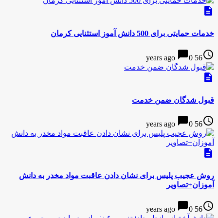
description
خدمات حمایتی برای 500 دانش آموز استثنایی کرمان
chat_bubble
access_time
0
56 years ago
description
قبول شدگان ضمن خدمت
chat_bubble
access_time
0
56 years ago
description
روش عجیب پلیس برای نشان دادن عاقبت مواد مخدر به دانش
آموزان+تصاویر
chat_bubble
access_time
0
56 years ago