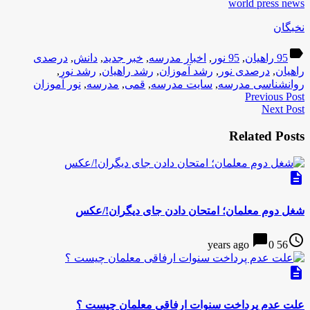
world press news
نخبگان
label
95 راهیان
,
95 نور
,
اخبار مدرسه
,
خبر جدید
,
دانش
,
درصدی
راهیان
,
درصدی نور
,
رشد آموزان
,
رشد راهیان
,
رشد نور
,
روانشناسی مدرسه
,
سایت مدرسه
,
قمی
,
مدرسه
,
نور آموزان
Previous Post
Next Post
Related Posts
description
شغل دوم معلمان؛ امتحان دادن جای دیگران!/عکس
chat_bubble
access_time
0
56 years ago
description
علت عدم پرداخت سنوات ارفاقی معلمان چیست ؟