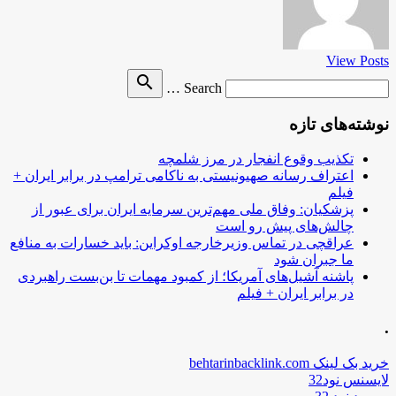
View Posts
Search
search
Search …
for
نوشته‌های تازه
تکذیب وقوع انفجار در مرز شلمچه
اعتراف رسانه صهیونیستی به ناکامی ترامپ در برابر ایران +
فیلم
پزشکیان: وفاق ملی مهم‌ترین سرمایه ایران برای عبور از
چالش‌های پیش رو است
عراقچی در تماس وزیرخارجه اوکراین: باید خسارات به منافع
ما جبران شود
پاشنه آشیل‌های آمریکا؛ از کمبود مهمات تا بن‌بست راهبردی
در برابر ایران + فیلم
.
خرید بک لینک behtarinbacklink.com
لایسنس نود32