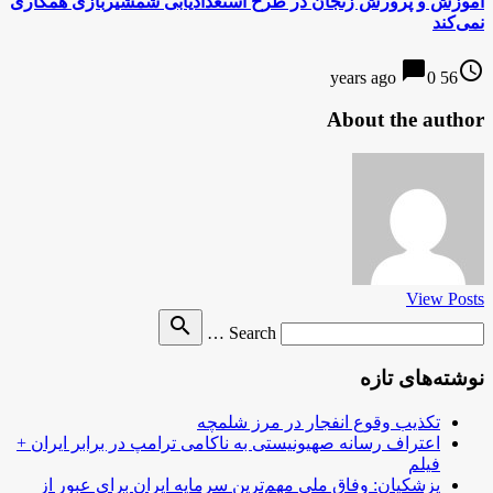
آموزش و پرورش زنجان در طرح استعدادیابی شمشیربازی همکاری
نمی‌کند
chat_bubble
access_time
0
56 years ago
About the author
View Posts
Search
search
Search …
for
نوشته‌های تازه
تکذیب وقوع انفجار در مرز شلمچه
اعتراف رسانه صهیونیستی به ناکامی ترامپ در برابر ایران +
فیلم
پزشکیان: وفاق ملی مهم‌ترین سرمایه ایران برای عبور از