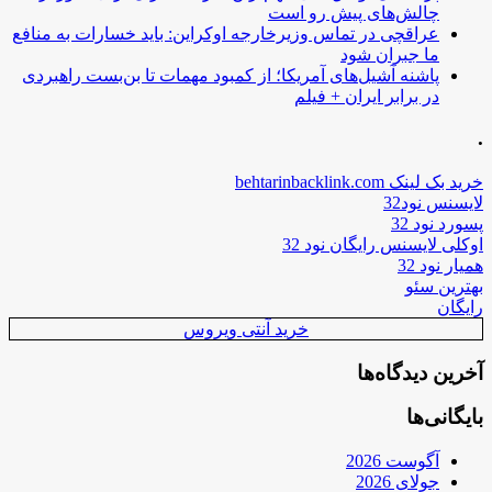
چالش‌های پیش رو است
عراقچی در تماس وزیرخارجه اوکراین: باید خسارات به منافع
ما جبران شود
پاشنه آشیل‌های آمریکا؛ از کمبود مهمات تا بن‌بست راهبردی
در برابر ایران + فیلم
.
خرید بک لینک behtarinbacklink.com
لایسنس نود32
پسورد نود 32
اوکلی لایسنس رایگان نود 32
همیار نود 32
بهترین سئو
رایگان
خرید آنتی ویروس
آخرین دیدگاه‌ها
بایگانی‌ها
آگوست 2026
جولای 2026