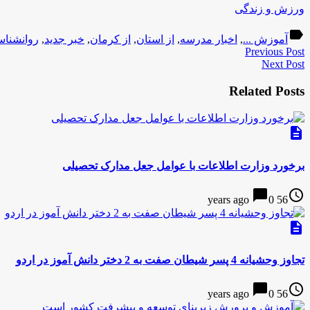
ورزش و زندگی
label
آموزش ...
,
اخبار مدرسه
,
از استان
,
از کرمان
,
خبر جدید
,
روانشنا
Previous Post
Next Post
Related Posts
description
برخورد وزارت اطلاعات با عوامل جعل مدارک تحصیلی
chat_bubble
access_time
0
56 years ago
description
تجاوز وحشیانه 4 پسر شیطان صفت به 2 دختر دانش آموز در اردو
chat_bubble
access_time
0
56 years ago