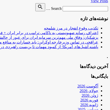
View Posts
Search
search
Search …
for
نوشته‌های تازه
تکذیب وقوع انفجار در مرز شلمچه
اعتراف رسانه صهیونیستی به ناکامی ترامپ در برابر ایران + فی
پزشکیان: وفاق ملی مهم‌ترین سرمایه ایران برای عبور از چا
عراقچی در تماس وزیرخارجه اوکراین: باید خسارات به منافع م
پاشنه آشیل‌های آمریکا؛ از کمبود مهمات تا بن‌بست راهبردی در ب
.
آخرین دیدگاه‌ها
بایگانی‌ها
آگوست 2026
جولای 2026
ژوئن 2026
فوریه 2026
ژانویه 2026
دسامبر 2025