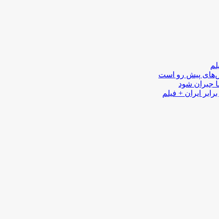
لم
لش‌های پیش رو است
ا جبران شود
رابر ایران + فیلم