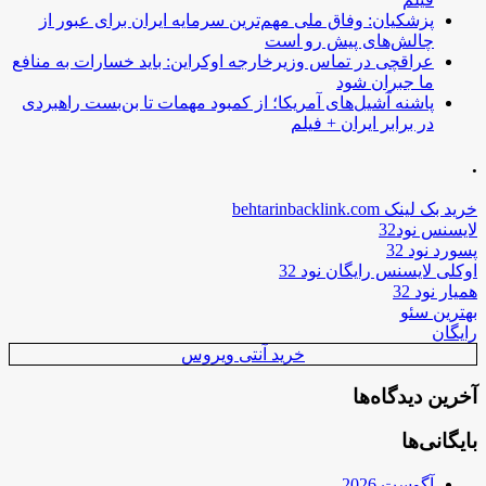
پزشکیان: وفاق ملی مهم‌ترین سرمایه ایران برای عبور از
چالش‌های پیش رو است
عراقچی در تماس وزیرخارجه اوکراین: باید خسارات به منافع
ما جبران شود
پاشنه آشیل‌های آمریکا؛ از کمبود مهمات تا بن‌بست راهبردی
در برابر ایران + فیلم
.
خرید بک لینک behtarinbacklink.com
لایسنس نود32
پسورد نود 32
اوکلی لایسنس رایگان نود 32
همیار نود 32
بهترین سئو
رایگان
خرید آنتی ویروس
آخرین دیدگاه‌ها
بایگانی‌ها
آگوست 2026