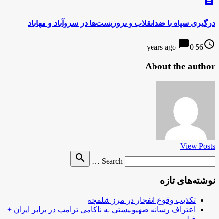
description
درگیری سپاه با ضدانقلاب و تروریست‌ها در سروآباد و مهاباد
chat_bubble
access_time
0
56 years ago
About the author
View Posts
Search
search
Search …
for
نوشته‌های تازه
تکذیب وقوع انفجار در مرز شلمچه
اعتراف رسانه صهیونیستی به ناکامی ترامپ در برابر ایران +
فیلم