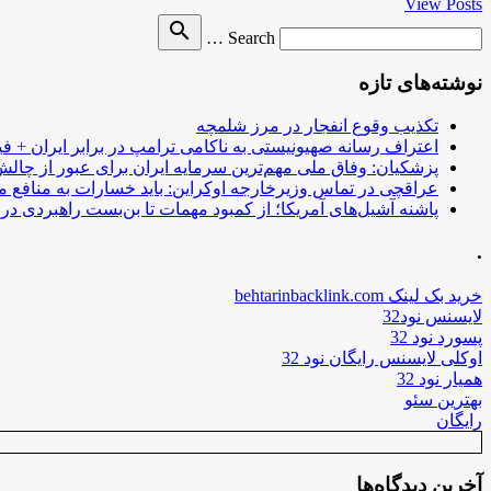
View Posts
Search
search
Search …
for
نوشته‌های تازه
تکذیب وقوع انفجار در مرز شلمچه
اعتراف رسانه صهیونیستی به ناکامی ترامپ در برابر ایران + فی
پزشکیان: وفاق ملی مهم‌ترین سرمایه ایران برای عبور از چا
عراقچی در تماس وزیرخارجه اوکراین: باید خسارات به منافع م
پاشنه آشیل‌های آمریکا؛ از کمبود مهمات تا بن‌بست راهبردی در ب
.
خرید بک لینک behtarinbacklink.com
لایسنس نود32
پسورد نود 32
اوکلی لایسنس رایگان نود 32
همیار نود 32
بهترین سئو
رایگان
آخرین دیدگاه‌ها