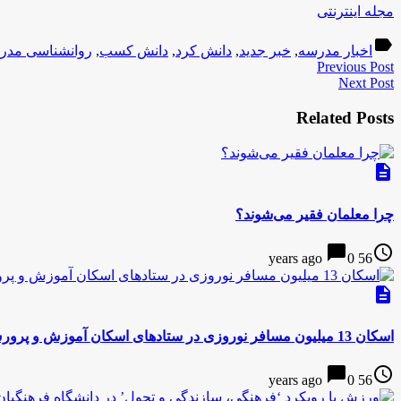
مجله اینترنتی
label
اخبار مدرسه
,
خبر جدید
,
دانش کرد
,
دانش کسب
,
روانشناسی مدر
Previous Post
Next Post
Related Posts
description
چرا معلمان فقیر می‌شوند؟
chat_bubble
access_time
0
56 years ago
description
اسکان 13 میلیون مسافر نوروزی در ستادهای اسکان آموزش و پرورش کشور
chat_bubble
access_time
0
56 years ago