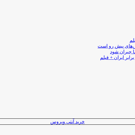
لم
لش‌های پیش رو است
ا جبران شود
رابر ایران + فیلم
خرید آنتی ویروس