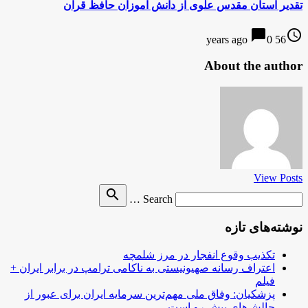
تقدیر آستان مقدس علوی از دانش آموزان حافظ قرآن
chat_bubble
access_time
0
56 years ago
About the author
View Posts
Search
search
Search …
for
نوشته‌های تازه
تکذیب وقوع انفجار در مرز شلمچه
اعتراف رسانه صهیونیستی به ناکامی ترامپ در برابر ایران +
فیلم
پزشکیان: وفاق ملی مهم‌ترین سرمایه ایران برای عبور از
چالش‌های پیش رو است