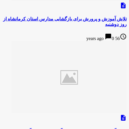
description
تلاش آموزش و پرورش برای بازگشایی مدارس استان کرمانشاه از
روز دوشنبه
chat_bubble
access_time
0
56 years ago
description