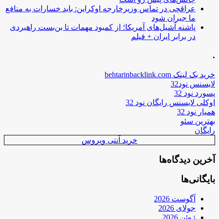
عراقچی در تماس وزیرخارجه اوکراین: باید خسارات به منافع
ما جبران شود
پاشنه آشیل‌های آمریکا؛ از کمبود مهمات تا بن‌بست راهبردی
در برابر ایران + فیلم
.
خرید بک لینک behtarinbacklink.com
لایسنس نود32
پسورد نود 32
اوکلی لایسنس رایگان نود 32
همیار نود 32
بهترین سئو
رایگان
خرید آنتی ویروس
آخرین دیدگاه‌ها
بایگانی‌ها
آگوست 2026
جولای 2026
ژوئن 2026