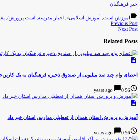
خبر فرهنگیان
label
آموزش است
,
آموزش اسلامی»
,
اخبار مدرسه
,
است پرورش/
,
پشت
Previous Post
Next Post
Related Posts
description
اعطای وام چند صد میلیونی از صندوق ذخیره فرهنگیان به یک کارتن‌خ
chat_bubble
access_time
0
56 years ago
description
آموزش و پرورش استان همدان از تعطیلی مدارس استان خبر داد
chat_bubble
access_time
0
56 years ago