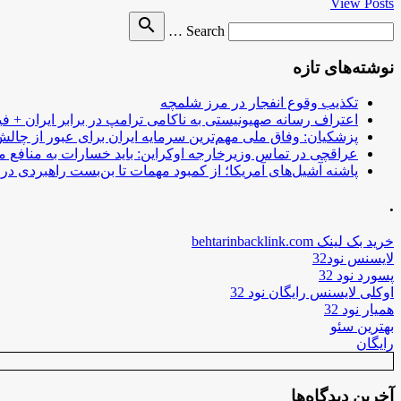
View Posts
Search
search
Search …
for
نوشته‌های تازه
تکذیب وقوع انفجار در مرز شلمچه
اعتراف رسانه صهیونیستی به ناکامی ترامپ در برابر ایران + فی
پزشکیان: وفاق ملی مهم‌ترین سرمایه ایران برای عبور از چا
عراقچی در تماس وزیرخارجه اوکراین: باید خسارات به منافع م
پاشنه آشیل‌های آمریکا؛ از کمبود مهمات تا بن‌بست راهبردی در ب
.
خرید بک لینک behtarinbacklink.com
لایسنس نود32
پسورد نود 32
اوکلی لایسنس رایگان نود 32
همیار نود 32
بهترین سئو
رایگان
آخرین دیدگاه‌ها