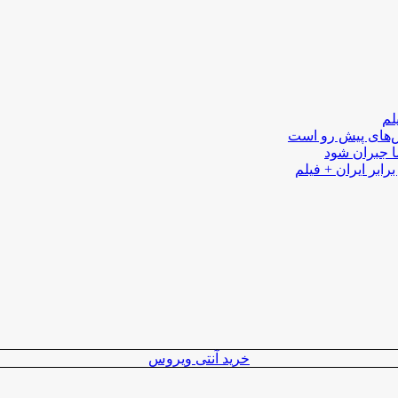
لم
لش‌های پیش رو است
ا جبران شود
رابر ایران + فیلم
خرید آنتی ویروس