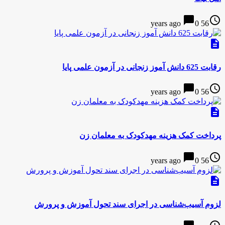
chat_bubble
access_time
0
56 years ago
description
رقابت 625 دانش آموز زنجانی در آزمون علمی پایا
chat_bubble
access_time
0
56 years ago
description
پرداخت کمک هزینه مهدکودک به معلمان زن
chat_bubble
access_time
0
56 years ago
description
لزوم آسیب‌شناسی در اجرای سند تحول آموزش و پرورش