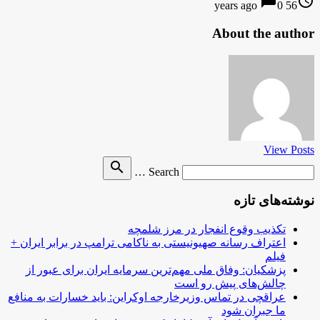
chat_bubble
access_time
0
56 years ago
About the author
View Posts
Search
search
Search …
for
نوشته‌های تازه
تکذیب وقوع انفجار در مرز شلمچه
اعتراف رسانه صهیونیستی به ناکامی ترامپ در برابر ایران +
فیلم
پزشکیان: وفاق ملی مهم‌ترین سرمایه ایران برای عبور از
چالش‌های پیش رو است
عراقچی در تماس وزیرخارجه اوکراین: باید خسارات به منافع
ما جبران شود