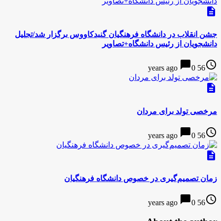
description
جشن انقلاب در دانشگاه فرهنگیان گنبدکاووس برگزار شد/تجلیل
دانشجویان از رئیس دانشگاه+تصاویر
chat_bubble
access_time
0
56 years ago
description
مرخصی تولد برای مردان
chat_bubble
access_time
0
56 years ago
description
زمان تصمیم‌گیری در خصوص دانشگاه فرهنگیان
chat_bubble
access_time
0
56 years ago