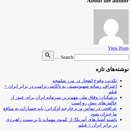
About the author
View Posts
Search
search
Search …
for
نوشته‌های تازه
تکذیب وقوع انفجار در مرز شلمچه
اعتراف رسانه صهیونیستی به ناکامی ترامپ در برابر ایران +
فیلم
پزشکیان: وفاق ملی مهم‌ترین سرمایه ایران برای عبور از
چالش‌های پیش رو است
عراقچی در تماس وزیرخارجه اوکراین: باید خسارات به منافع
ما جبران شود
پاشنه آشیل‌های آمریکا؛ از کمبود مهمات تا بن‌بست راهبردی
در برابر ایران + فیلم