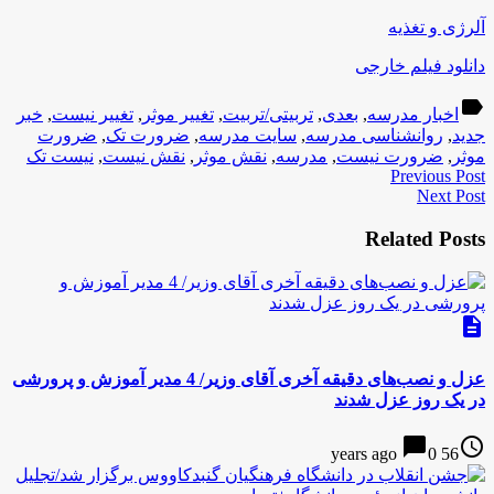
آلرژی و تغذیه
دانلود فیلم خارجی
label
اخبار مدرسه
,
بعدی
,
تربیتی/تربیت
,
تغییر موثر
,
تغییر نیست
,
خبر
جدید
,
روانشناسی مدرسه
,
سایت مدرسه
,
ضرورت تک
,
ضرورت
موثر
,
ضرورت نیست
,
مدرسه
,
نقش موثر
,
نقش نیست
,
نیست تک
Previous Post
Next Post
Related Posts
description
عزل و نصب‌های دقیقه آخری آقای وزیر/ 4 مدیر آموزش و پرورشی
در یک روز عزل شدند
chat_bubble
access_time
0
56 years ago