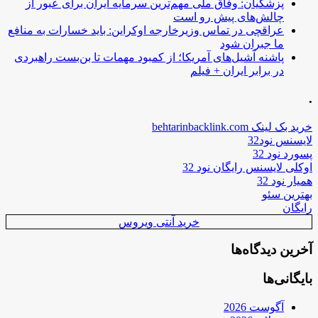
پزشکیان: وفاق ملی مهم‌ترین سرمایه ایران برای عبور از
چالش‌های پیش رو است
عراقچی در تماس وزیرخارجه اوکراین: باید خسارات به منافع
ما جبران شود
پاشنه آشیل‌های آمریکا؛ از کمبود مهمات تا بن‌بست راهبردی
در برابر ایران + فیلم
.
خرید بک لینک behtarinbacklink.com
لایسنس نود32
پسورد نود 32
اوکلی لایسنس رایگان نود 32
همیار نود 32
بهترین سئو
رایگان
خرید آنتی ویروس
آخرین دیدگاه‌ها
بایگانی‌ها
آگوست 2026