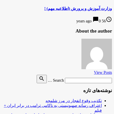
وزارت آموزش و پرورش (اطلاعیه مهم) !
chat_bubble
access_time
0
56 years ago
About the author
View Posts
Search
search
Search …
for
نوشته‌های تازه
تکذیب وقوع انفجار در مرز شلمچه
اعتراف رسانه صهیونیستی به ناکامی ترامپ در برابر ایران +
فیلم