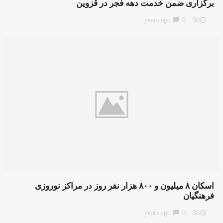
برگزاری ضمن خدمت دهه فجر در قزوین
chat_bubble
0
56 years ago
access_time
اسکان ۸ میلیون و ۸۰۰ هزار نفر روز در مراکز نوروزی
فرهنگیان
chat_bubble
0
56 years ago
access_time