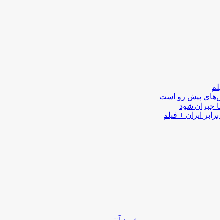
لم
لش‌های پیش رو است
ا جبران شود
رابر ایران + فیلم
خرید آنتی ویروس