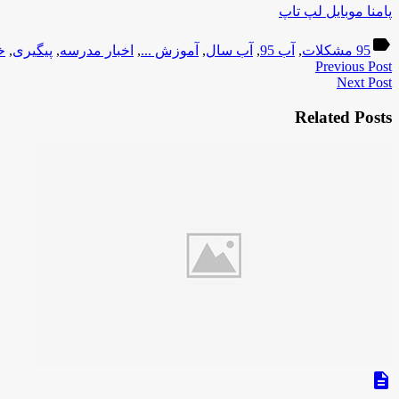
پامنا موبایل لپ تاپ
label
95 مشکلات
,
آب 95
,
آب سال
,
آموزش ...
,
اخبار مدرسه
,
پیگیری
,
خ
Previous Post
Next Post
Related Posts
description