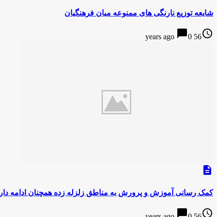
شایعه توزیع نارنگی های ممنوعه میان فرهنگیان
chat_bubble
access_time
0
56 years ago
description
کمک رسانی آموزش و پرورش به مناطق زلزله زده همچنان ادامه دار
chat_bubble
access_time
0
56 years ago