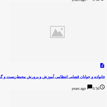
description
خانواده و جوانان قضایی انتظامی آموزش و پرورش محیط‌زیست و گر
chat_bubble
access_time
0
56 years ago