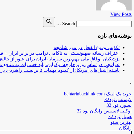
View Posts
Search
search
Search …
for
نوشته‌های تازه
تکذیب وقوع انفجار در مرز شلمچه
اعتراف رسانه صهیونیستی به ناکامی ترامپ در برابر ایران + فی
پزشکیان: وفاق ملی مهم‌ترین سرمایه ایران برای عبور از چا
عراقچی در تماس وزیرخارجه اوکراین: باید خسارات به منافع م
پاشنه آشیل‌های آمریکا؛ از کمبود مهمات تا بن‌بست راهبردی در ب
.
خرید بک لینک behtarinbacklink.com
لایسنس نود32
پسورد نود 32
اوکلی لایسنس رایگان نود 32
همیار نود 32
بهترین سئو
رایگان