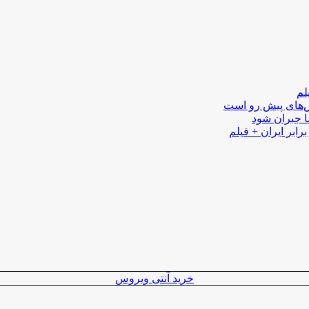
لم
لش‌های پیش رو است
ا جبران شود
رابر ایران + فیلم
خرید آنتی ویروس