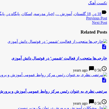
تکست آهنگ
label
18 در
,
18 گلستان
,
آموزش ...
,
اخبار مدرسه
,
اسکان
,
پایگاه در
,
پای
Previous Post
Next Post
Related Posts
description
خارجی‌ها متعجب از فعالیت ‘شمس’ در فوتسال دانش آموزی
chat_bubble
access_time
0
56 years ago
description
مرتضی نظری به عنوان رئیس مرکز روابط عمومی آموزش و پرور
chat_bubble
access_time
0
56 years ago