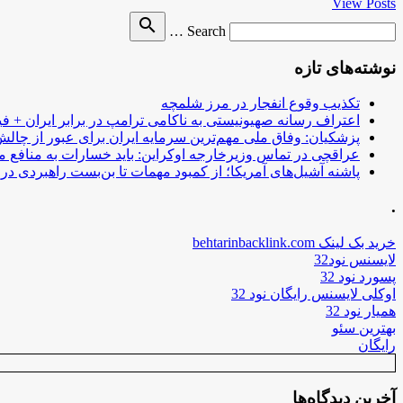
View Posts
Search
search
Search …
for
نوشته‌های تازه
تکذیب وقوع انفجار در مرز شلمچه
اعتراف رسانه صهیونیستی به ناکامی ترامپ در برابر ایران + فی
پزشکیان: وفاق ملی مهم‌ترین سرمایه ایران برای عبور از چا
عراقچی در تماس وزیرخارجه اوکراین: باید خسارات به منافع م
پاشنه آشیل‌های آمریکا؛ از کمبود مهمات تا بن‌بست راهبردی در ب
.
خرید بک لینک behtarinbacklink.com
لایسنس نود32
پسورد نود 32
اوکلی لایسنس رایگان نود 32
همیار نود 32
بهترین سئو
رایگان
آخرین دیدگاه‌ها