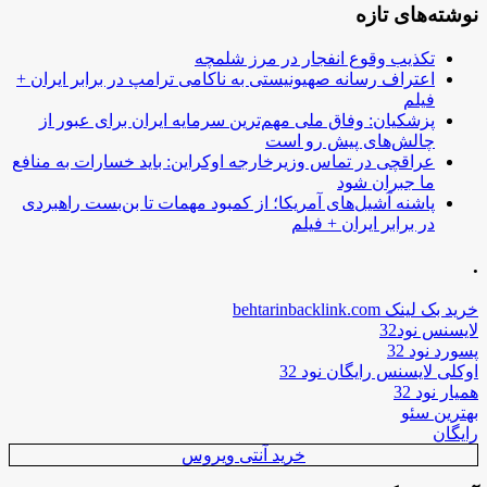
نوشته‌های تازه
تکذیب وقوع انفجار در مرز شلمچه
اعتراف رسانه صهیونیستی به ناکامی ترامپ در برابر ایران +
فیلم
پزشکیان: وفاق ملی مهم‌ترین سرمایه ایران برای عبور از
چالش‌های پیش رو است
عراقچی در تماس وزیرخارجه اوکراین: باید خسارات به منافع
ما جبران شود
پاشنه آشیل‌های آمریکا؛ از کمبود مهمات تا بن‌بست راهبردی
در برابر ایران + فیلم
.
خرید بک لینک behtarinbacklink.com
لایسنس نود32
پسورد نود 32
اوکلی لایسنس رایگان نود 32
همیار نود 32
بهترین سئو
رایگان
خرید آنتی ویروس