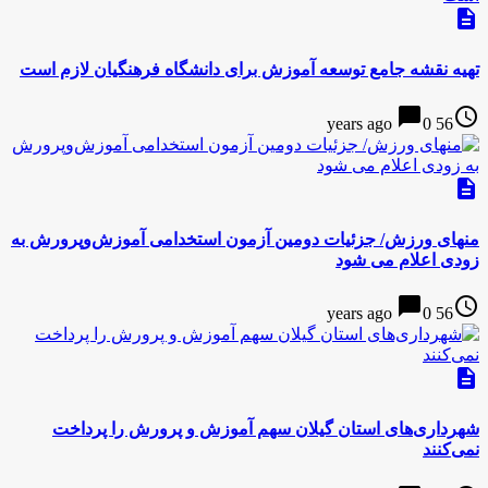
description
تهیه نقشه جامع توسعه آموزش برای دانشگاه فرهنگیان لازم است
chat_bubble
access_time
0
56 years ago
description
منهای ورزش/ جزئیات دومین آزمون استخدامی آموزش‌وپرورش به
زودی اعلام می شود
chat_bubble
access_time
0
56 years ago
description
شهرداری‌های استان گیلان سهم آموزش و پرورش را پرداخت
نمی‌کنند