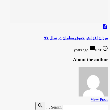
description
میزان افزایش حقوق معلمان در سال ۹۷
chat_bubble
access_time
0
56 years ago
About the author
View Posts
Search
search
Search …
for