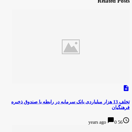
Related Posts
description
تخلف 13 هزار میلیاردی بانک سرمایه در رابطه با صندوق ذخیره
فرهنگیان
chat_bubble
access_time
0
56 years ago