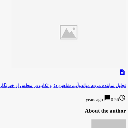
description
تجلیل نماینده مردم میاندوآب، شاهین دژ و تکاب در مجلس از خبرنگارا
chat_bubble
access_time
0
56 years ago
About the author