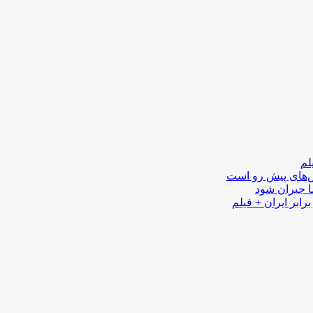
لم
لش‌های پیش رو است
ا جبران شود
رابر ایران + فیلم