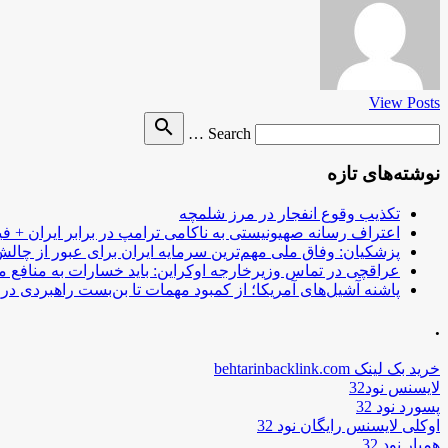
View Posts
Search
search
Search …
for
نوشته‌های تازه
تکذیب وقوع انفجار در مرز شلمچه
اعتراف رسانه صهیونیستی به ناکامی ترامپ در برابر ایران + فی
پزشکیان: وفاق ملی مهم‌ترین سرمایه ایران برای عبور از چا
عراقچی در تماس وزیرخارجه اوکراین: باید خسارات به منافع م
پاشنه آشیل‌های آمریکا؛ از کمبود مهمات تا بن‌بست راهبردی در ب
.
خرید بک لینک behtarinbacklink.com
لایسنس نود32
پسورد نود 32
اوکلی لایسنس رایگان نود 32
همیار نود 32