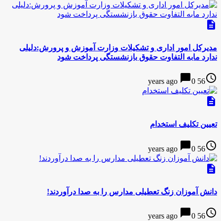
description
مدیرکل امور اداری و تشکیلات وزارت آموزش و پرورش:دلیلی
ندارد مابه التفاوت حقوق بازنشستگی پرداخت شود
chat_bubble
access_time
0
56 years ago
description
تعیین تکلیف استخدام
chat_bubble
access_time
0
56 years ago
description
دانش آموزان زنگ تعطیلی مدارس را به صدا درآوردند!
chat_bubble
access_time
0
56 years ago