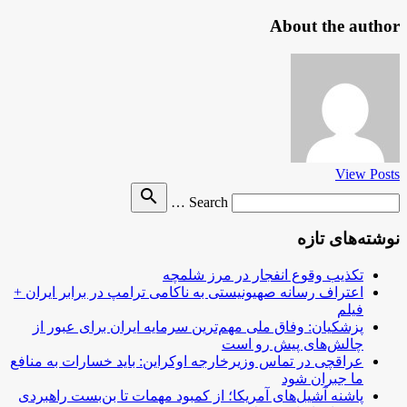
About the author
View Posts
Search
search
Search …
for
نوشته‌های تازه
تکذیب وقوع انفجار در مرز شلمچه
اعتراف رسانه صهیونیستی به ناکامی ترامپ در برابر ایران +
فیلم
پزشکیان: وفاق ملی مهم‌ترین سرمایه ایران برای عبور از
چالش‌های پیش رو است
عراقچی در تماس وزیرخارجه اوکراین: باید خسارات به منافع
ما جبران شود
پاشنه آشیل‌های آمریکا؛ از کمبود مهمات تا بن‌بست راهبردی