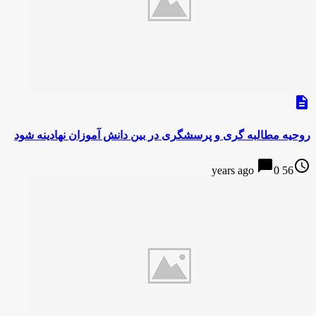
description
روحیه مطالبه گری و پرسشگری در بین دانش آموزان نهادینه شود
chat_bubble
access_time
0
56 years ago