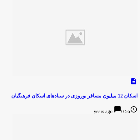
description
اسکان 12 میلیون مسافر نوروزی در ستادهای اسکان فرهنگیان
chat_bubble
access_time
0
56 years ago