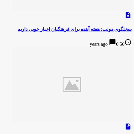
description
سخنگوى دولت: هفته آینده برای فرهنگیان اخبار خوبی داریم
chat_bubble
access_time
0
56 years ago
description