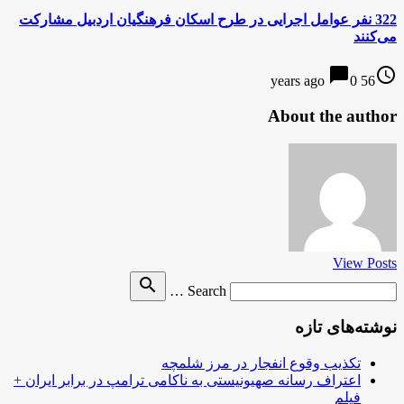
322 نفر عوامل اجرایی در طرح اسکان فرهنگیان اردبیل مشارکت
می‌کنند
chat_bubble
access_time
0
56 years ago
About the author
View Posts
Search
search
Search …
for
نوشته‌های تازه
تکذیب وقوع انفجار در مرز شلمچه
اعتراف رسانه صهیونیستی به ناکامی ترامپ در برابر ایران +
فیلم