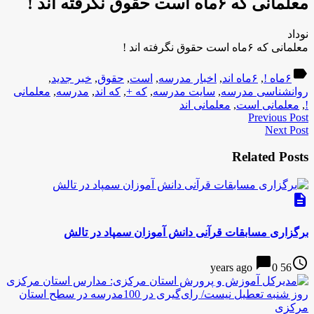
معلمانی که ۶ماه است حقوق نگرفته اند !
نوداد
معلمانی که ۶ماه است حقوق نگرفته اند !
label
۶ماه !
,
۶ماه اند
,
اخبار مدرسه
,
است
,
حقوق
,
خبر جدید
,
روانشناسی مدرسه
,
سایت مدرسه
,
که +
,
که اند
,
مدرسه
,
معلمانی
!
,
معلمانی است
,
معلمانی اند
Previous Post
Next Post
Related Posts
description
برگزاری مسابقات قرآنی دانش آموزان سمپاد در تالش
chat_bubble
access_time
0
56 years ago