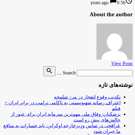
chat_bubble
access_time
0
56 years ago
About the author
View Posts
Search
search
Search …
for
نوشته‌های تازه
تکذیب وقوع انفجار در مرز شلمچه
اعتراف رسانه صهیونیستی به ناکامی ترامپ در برابر ایران +
فیلم
پزشکیان: وفاق ملی مهم‌ترین سرمایه ایران برای عبور از
چالش‌های پیش رو است
عراقچی در تماس وزیرخارجه اوکراین: باید خسارات به منافع
ما جبران شود