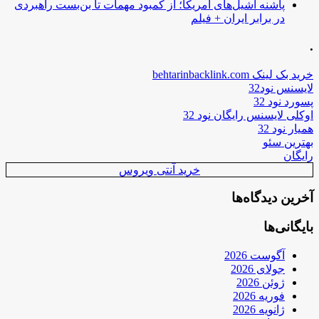
پاشنه آشیل‌های آمریکا؛ از کمبود مهمات تا بن‌بست راهبردی
در برابر ایران + فیلم
.
خرید بک لینک behtarinbacklink.com
لایسنس نود32
پسورد نود 32
اوکلی لایسنس رایگان نود 32
همیار نود 32
بهترین سئو
رایگان
خرید آنتی ویروس
آخرین دیدگاه‌ها
بایگانی‌ها
آگوست 2026
جولای 2026
ژوئن 2026
فوریه 2026
ژانویه 2026