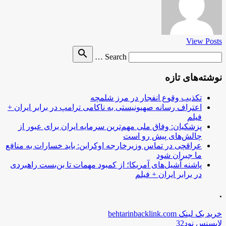
View Posts
Search
search
Search …
for
نوشته‌های تازه
تکذیب وقوع انفجار در مرز شلمچه
اعتراف رسانه صهیونیستی به ناکامی ترامپ در برابر ایران +
فیلم
پزشکیان: وفاق ملی مهم‌ترین سرمایه ایران برای عبور از
چالش‌های پیش رو است
عراقچی در تماس وزیرخارجه اوکراین: باید خسارات به منافع
ما جبران شود
پاشنه آشیل‌های آمریکا؛ از کمبود مهمات تا بن‌بست راهبردی
در برابر ایران + فیلم
.
خرید بک لینک behtarinbacklink.com
لایسنس نود32