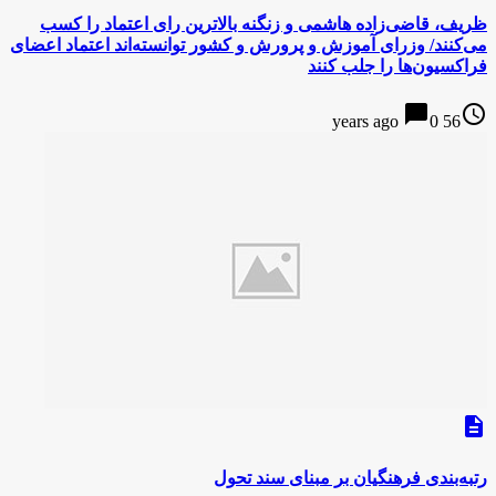
ظریف، قاضی‌زاده هاشمی و زنگنه بالاترین رای اعتماد را کسب
می‌کنند/ وزرای آموزش و پرورش و کشور توانسته‌اند اعتماد اعضای
فراکسیون‌ها را جلب کنند
chat_bubble
access_time
0
56 years ago
description
رتبه‌بندی فرهنگیان بر مبنای سند تحول