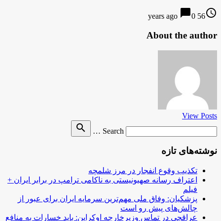
chat_bubble
access_time
0
56 years ago
About the author
View Posts
Search
search
Search …
for
نوشته‌های تازه
تکذیب وقوع انفجار در مرز شلمچه
اعتراف رسانه صهیونیستی به ناکامی ترامپ در برابر ایران +
فیلم
پزشکیان: وفاق ملی مهم‌ترین سرمایه ایران برای عبور از
چالش‌های پیش رو است
عراقچی در تماس وزیرخارجه اوکراین: باید خسارات به منافع