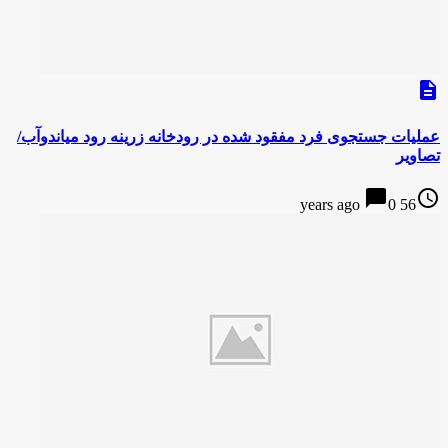
description
عملیات جستجوی فرد مفقود شده در رودخانه زرینه رود میاندوآب/
تصاویر
chat_bubble
access_time
0
56 years ago