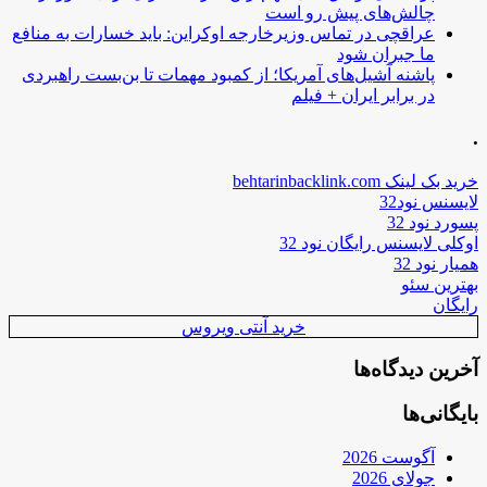
چالش‌های پیش رو است
عراقچی در تماس وزیرخارجه اوکراین: باید خسارات به منافع
ما جبران شود
پاشنه آشیل‌های آمریکا؛ از کمبود مهمات تا بن‌بست راهبردی
در برابر ایران + فیلم
.
خرید بک لینک behtarinbacklink.com
لایسنس نود32
پسورد نود 32
اوکلی لایسنس رایگان نود 32
همیار نود 32
بهترین سئو
رایگان
خرید آنتی ویروس
آخرین دیدگاه‌ها
بایگانی‌ها
آگوست 2026
جولای 2026