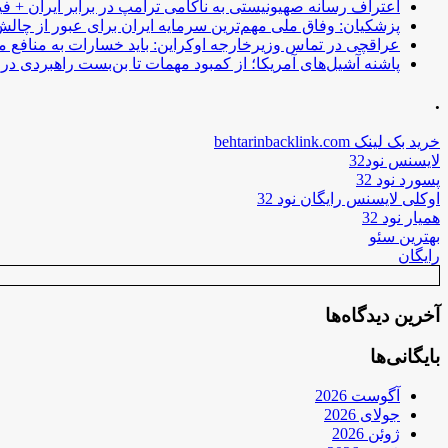
اعتراف رسانه صهیونیستی به ناکامی ترامپ در برابر ایران + فی
پزشکیان: وفاق ملی مهم‌ترین سرمایه ایران برای عبور از چا
عراقچی در تماس وزیرخارجه اوکراین: باید خسارات به منافع م
پاشنه آشیل‌های آمریکا؛ از کمبود مهمات تا بن‌بست راهبردی در ب
.
خرید بک لینک behtarinbacklink.com
لایسنس نود32
پسورد نود 32
اوکلی لایسنس رایگان نود 32
همیار نود 32
بهترین سئو
رایگان
آخرین دیدگاه‌ها
بایگانی‌ها
آگوست 2026
جولای 2026
ژوئن 2026