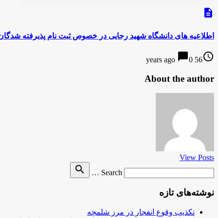
description
اطلاعیه های دانشگاه شهید رجایی در خصوص ثبت نام پذیرفته شدگ
chat_bubble
access_time
0
56 years ago
About the author
View Posts
Search
search
Search …
for
نوشته‌های تازه
تکذیب وقوع انفجار در مرز شلمچه