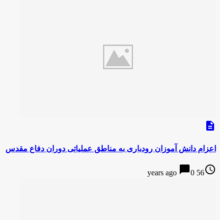
description
اعزام دانش آموزان رودباری به مناطق عملیاتی دوران دفاع مقدس
chat_bubble
access_time
0
56 years ago