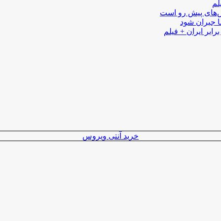
لم
لش‌های پیش رو است
ا جبران شود
رابر ایران + فیلم
خرید آنتی ویروس