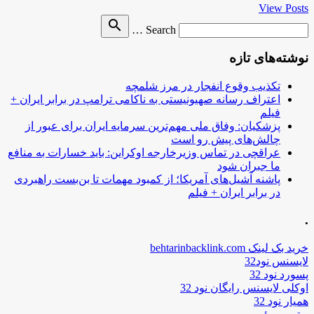
View Posts
Search
search
Search …
for
نوشته‌های تازه
تکذیب وقوع انفجار در مرز شلمچه
اعتراف رسانه صهیونیستی به ناکامی ترامپ در برابر ایران +
فیلم
پزشکیان: وفاق ملی مهم‌ترین سرمایه ایران برای عبور از
چالش‌های پیش رو است
عراقچی در تماس وزیرخارجه اوکراین: باید خسارات به منافع
ما جبران شود
پاشنه آشیل‌های آمریکا؛ از کمبود مهمات تا بن‌بست راهبردی
در برابر ایران + فیلم
.
خرید بک لینک behtarinbacklink.com
لایسنس نود32
پسورد نود 32
اوکلی لایسنس رایگان نود 32
همیار نود 32