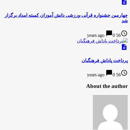
description
چهارمین جشنواره قرآنی-ورزشی دانش آموزان کمیته امداد برگزار
شد
chat_bubble
access_time
0
56 years ago
description
پرداخت پاداش فرهنگیان
chat_bubble
access_time
0
56 years ago
About the author