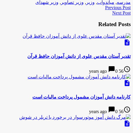
مدرسه
,
میاندوآب
,
وزیر
,
وزیر تصاویر
,
وزیر شهدای
Previous Post
Next Post
Related Posts
description
تقدیر آستان مقدس علوی از دانش آموزان حافظ قرآن
chat_bubble
access_time
0
56 years ago
description
کارنامه دانش آموزان مشمول پرداخت مالیات است
chat_bubble
access_time
0
56 years ago
description