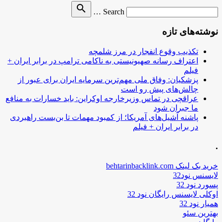
Search
search
Search …
for
نوشته‌های تازه
تکذیب وقوع انفجار در مرز شلمچه
اعتراف رسانه صهیونیستی به ناکامی ترامپ در برابر ایران +
فیلم
پزشکیان: وفاق ملی مهم‌ترین سرمایه ایران برای عبور از
چالش‌های پیش رو است
عراقچی در تماس وزیرخارجه اوکراین: باید خسارات به منافع
ما جبران شود
پاشنه آشیل‌های آمریکا؛ از کمبود مهمات تا بن‌بست راهبردی
در برابر ایران + فیلم
.
خرید بک لینک behtarinbacklink.com
لایسنس نود32
پسورد نود 32
اوکلی لایسنس رایگان نود 32
همیار نود 32
بهترین سئو